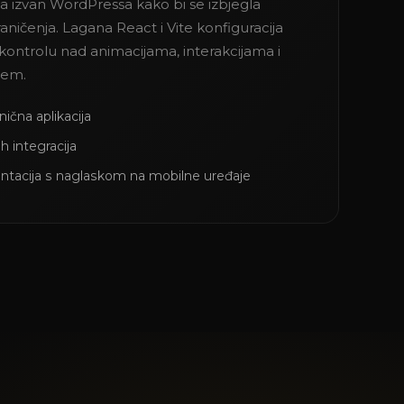
a izvan WordPressa kako bi se izbjegla
raničenja. Lagana React i Vite konfiguracija
ontrolu nad animacijama, interakcijama i
jem.
ična aplikacija
h integracija
tacija s naglaskom na mobilne uređaje