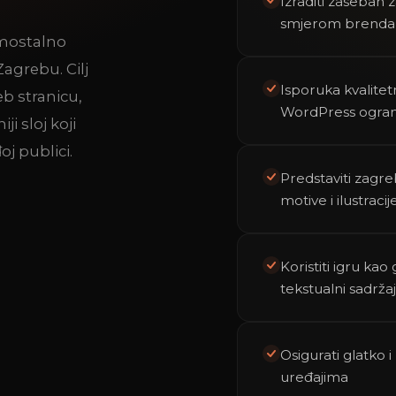
Izraditi zaseban 
smjerom brenda 
amostalno
agrebu. Cilj
Isporuka kvalitet
b stranicu,
WordPress ogran
ji sloj koji
oj publici.
Predstaviti zagre
motive i ilustracij
Koristiti igru k
tekstualni sadržaj
Osigurati glatko 
uređajima