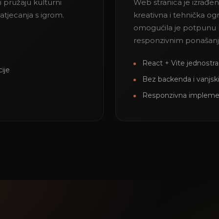
i pružaju kulturni
Web stranica je izrađen
atjecanja s igrom.
kreativna i tehnička og
omogućila je potpunu k
responzivnim ponašan
React + Vite jednostran
ije
Bez backenda i vanjski
Responzivna implemen