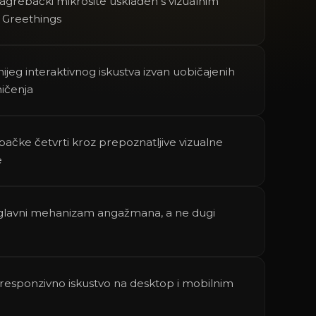
zagrebački mikrosite usklađen s vizualnim
Greethings
nijeg interaktivnog iskustva izvan uobičajenih
ičenja
bačke četvrti kroz prepoznatljive vizualne
e
ao glavni mehanizam angažmana, a ne dugi
i responzivno iskustvo na desktop i mobilnim