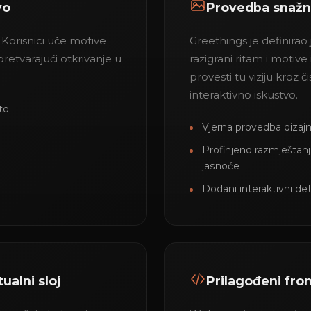
vo
Provedba snažn
 Korisnici uče motive
Greethings je definirao 
 pretvarajući otkrivanje u
razigrani ritam i motiv
provesti tu viziju kroz č
interaktivno iskustvo.
to
Vjerna provedba dizajn
Profinjeno razmještanj
jasnoće
Dodani interaktivni de
ualni sloj
Prilagođeni fro