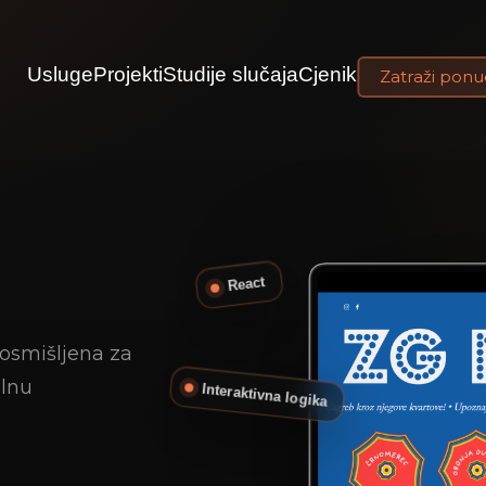
Usluge
Projekti
Studije slučaja
Cjenik
Zatraži pon
React
 osmišljena za
alnu
Interaktivna logika