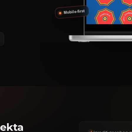
Mobile-first
jekta