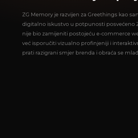
ZG Memory je razvijen za Greethings kao s
digitalno iskustvo u potpunosti posvećeno Z
nije bio zamijeniti postojeću e-commerce we
već isporučiti vizualno profinjeniji i interaktivni
prati razigrani smjer brenda i obraća se mlađ