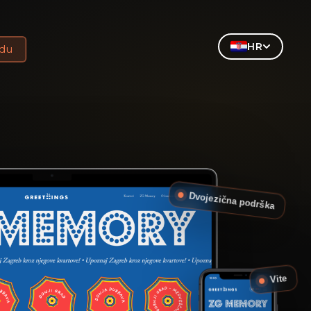
HR
udu
Dvojezična podrška
Vite