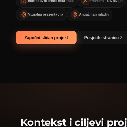
Interaktivni brend mikrosite
Frontend i UX dizajn
Vizualna prezentacija
Angažman mladih
Započni sličan projekt
Posjetite stranicu
Kontekst i ciljevi pro